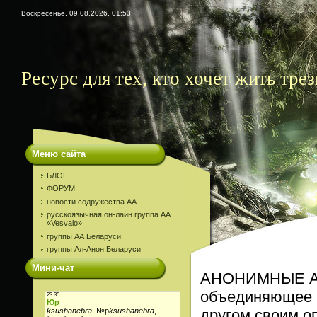
Воскресенье, 09.08.2026, 01:53
Ресурс для тех, кто хочет жить трез
Меню сайта
БЛОГ
ФОРУМ
новости содружества АА
русскоязычная он-лайн группа АА
«Vesvalo»
группы АА Беларуси
группы Ал-Анон Беларуси
Мини-чат
АНОНИМНЫЕ АЛ
объединяющее м
другом своим о