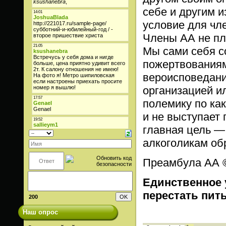
себе и другим и
условие для чл
Члены АА не пла
Мы сами себя 
пожертвованиям.
вероисповедани
организацией и
полемику по ка
и не выступает 
главная цель —
алкоголикам обр
Преамбула АА © 
Единственное 
перестать пит
200
Наш опрос