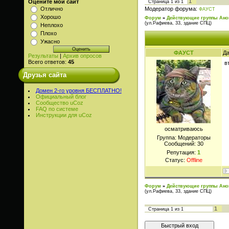
1
Оцените мой сайт
Страница
1
из
1
Модератор форума:
Отлично
ФАУСТ
Хорошо
Форум
»
Действующие группы Ано
(ул.Рафиева, 33, здание СПЦ)
Неплохо
Плохо
Ужасно
ФАУСТ
Да
Результаты
|
Архив опросов
Всего ответов:
45
в
Друзья сайта
Домен 2-го уровня БЕСПЛАТНО!
Официальный блог
Сообщество uCoz
FAQ по системе
Инструкции для uCoz
осматриваюсь
Группа: Модераторы
Сообщений:
30
Репутация:
1
Статус:
Offline
Форум
»
Действующие группы Ано
(ул.Рафиева, 33, здание СПЦ)
1
Страница
1
из
1