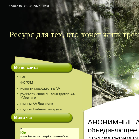
Суббота, 08.08.2026, 16:01
Ресурс для тех, кто хочет жить трез
Меню сайта
БЛОГ
ФОРУМ
новости содружества АА
русскоязычная он-лайн группа АА
«Vesvalo»
группы АА Беларуси
группы Ал-Анон Беларуси
Мини-чат
АНОНИМНЫЕ АЛ
объединяющее м
другом своим о