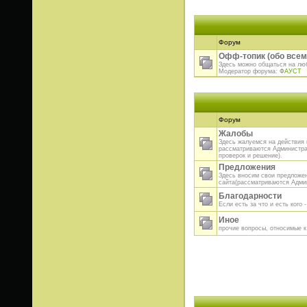
Форум
Офф-топик (обо всем
Здесь можно общаться на лю
Модератор форума:
ФАУСТ
Форум
Жалобы
Здесь жалуемся на действия 
рассматриваются Администра
проверок и решение).
Предложения
Здесь вносим свои предложен
сайта(рассматриваются Адми
Благодарности
Если есть за что и есть кого 
Иное
прочие вопросы, относимые к