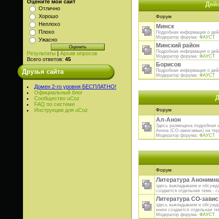
Оцените мой сайт
Дей
Отлично
Хорошо
Форум
Неплохо
Минск
Плохо
Подробная информация о дей
Модератор форума:
ФАУСТ
Ужасно
Минский район
Подробная информация о дей
Результаты
|
Архив опросов
Модератор форума:
ФАУСТ
Всего ответов:
45
Борисов
Подробная информация о дей
Друзья сайта
Модератор форума:
ФАУСТ
Домен 2-го уровня БЕСПЛАТНО!
Официальный блог
Д
Сообщество uCoz
FAQ по системе
Форум
Инструкции для uCoz
Ал-Анон
Здесь размещена подробная 
Анона (СО-зависимых) на те
Модератор форума:
ФАУСТ
Форум
Литература Анонимн
здесь выкладываем и обсужда
создается отдельная тема - с
Литература СО-завис
здесь выкладываем и обсужда
книги создается отдельная те
Модератор форума:
ФАУСТ