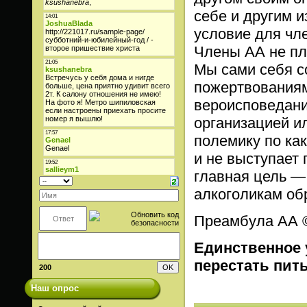
себе и другим и
условие для чл
Члены АА не пла
Мы сами себя 
пожертвованиям.
вероисповедани
организацией и
полемику по ка
и не выступает 
главная цель —
алкоголикам обр
Преамбула АА © 
Единственное 
перестать пит
200
Наш опрос