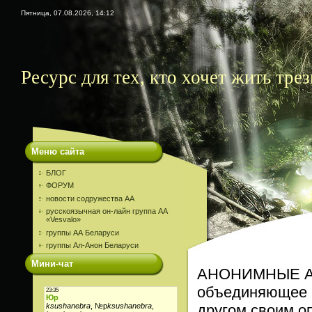
Пятница, 07.08.2026, 14:12
Ресурс для тех, кто хочет жить трез
Меню сайта
БЛОГ
ФОРУМ
новости содружества АА
русскоязычная он-лайн группа АА
«Vesvalo»
группы АА Беларуси
группы Ал-Анон Беларуси
Мини-чат
АНОНИМНЫЕ АЛ
объединяющее м
другом своим о