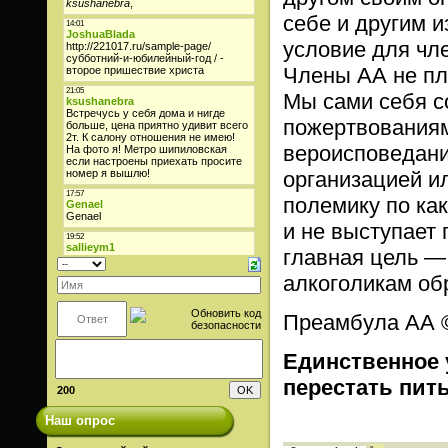
себе и другим и
условие для чл
Члены АА не пла
Мы сами себя 
пожертвованиям.
вероисповедани
организацией и
полемику по ка
и не выступает 
главная цель —
алкоголикам обр
Преамбула АА © 
Единственное 
перестать пит
200
Наш опрос