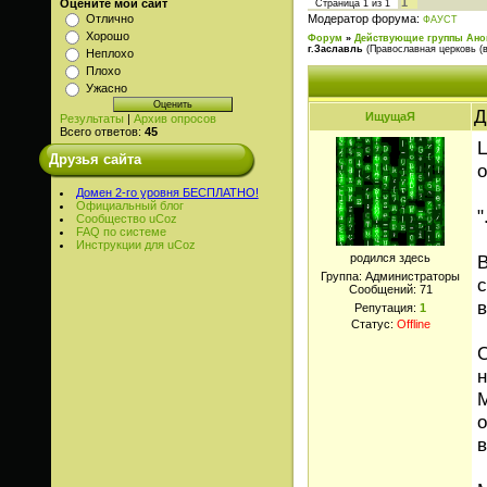
1
Оцените мой сайт
Страница
1
из
1
Модератор форума:
Отлично
ФАУСТ
Хорошо
Форум
»
Действующие группы Ано
г.Заславль
(Православная церковь (в
Неплохо
Плохо
Ужасно
Д
ИщущаЯ
Результаты
|
Архив опросов
Всего ответов:
45
Друзья сайта
о
Домен 2-го уровня БЕСПЛАТНО!
Официальный блог
"
Сообщество uCoz
FAQ по системе
Инструкции для uCoz
родился здесь
В
Группа: Администраторы
с
Сообщений:
71
в
Репутация:
1
Статус:
Offline
С
о
в