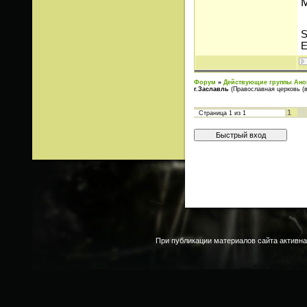
М
S
E
Форум
»
Действующие группы Ано
г.Заславль
(Православная церковь (в
1
Страница
1
из
1
При публикации материалов сайта активна