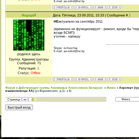
E-mail: aa-sokol@tut.by
ИщущаЯ
Дата: Пятница, 23.09.2011, 15:33 | Сообщение #
2
НЕ
актуально на сентябрь 2011
(временно не функционирует - ремонт, вроде бы "пер
возде БСМП)
уточню - напишу
Skype: ischuschaj
E-mail: aa-sokol@tut.by
родился здесь
Группа: Администраторы
Сообщений:
71
Репутация:
1
Статус:
Offline
Форум
»
Действующие группы Анонимных Алкоголиков Беларуси:
»
Минск
»
Аэропорт (гр
взаимопомощи АА)
(ул.Воронянского, д.11, к.6)
1
Страница
1
из
1