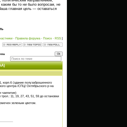
м, политическим направлением,
 каким бы то ни было вопросам, не
 Наша главная цель — оставаться
ть
частники
·
Правила форума
·
Поиск
·
RSS
]
уппа
АА)
11, корп.6 (здание полузаброшенного
кого центра /СПЦ/ Октябрьского р-на
ии чаепитие)
и трол.: 11, 19, 27, 43, 51, 59 до остановки
помечен зеленым цветом.