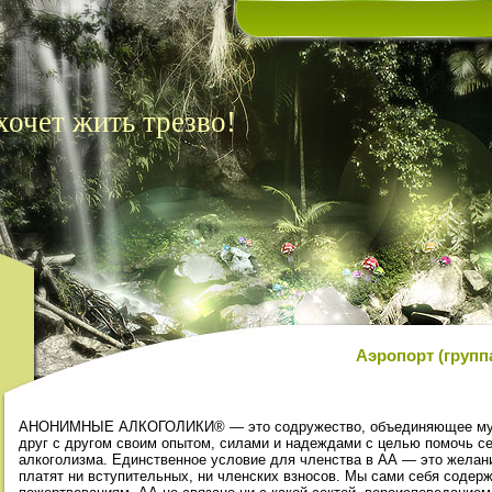
 хочет жить трезво!
Аэропорт (груп
АНОНИМНЫЕ АЛКОГОЛИКИ® — это содружество, объединяющее мужч
друг с другом своим опытом, силами и надеждами с целью помочь се
алкоголизма. Единственное условие для членства в АА — это желан
платят ни вступительных, ни членских взносов. Мы сами себя соде