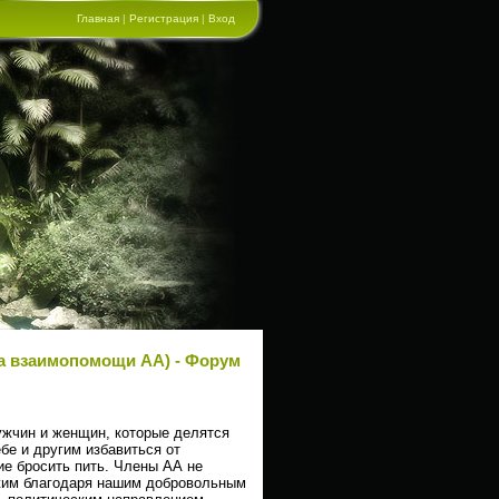
Главная
|
Регистрация
|
Вход
па взаимопомощи АА) - Форум
ин и женщин, которые делятся
бе и другим избавиться от
ие бросить пить. Члены АА не
ржим благодаря нашим добровольным