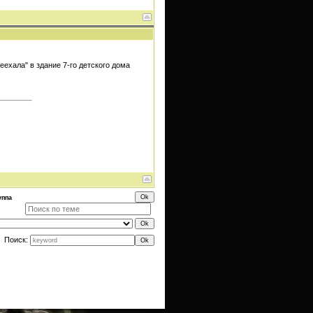
еехала" в здание 7-го детского дома
уппа
Поиск: