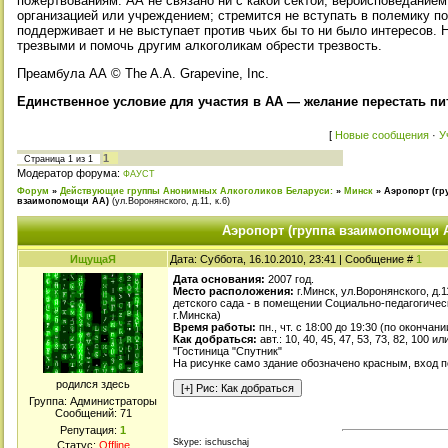
пожертвованиям. АА не связано ни с какой сектой, вероисповедание
организацией или учреждением; стремится не вступать в полемику по
поддерживает и не выступает против чьих бы то ни было интересов.
трезвыми и помочь другим алкоголикам обрести трезвость.
Преамбула АА © The A.A. Grapevine, Inc.
Единственное условие для участия в АА — желание перестать пи
[
Новые сообщения
·
У
1
Страница
1
из
1
Модератор форума:
ФАУСТ
Форум
»
Действующие группы Анонимных Алкоголиков Беларуси:
»
Минск
»
Аэропорт (гр
взаимопомощи АА)
(ул.Воронянского, д.11, к.6)
Аэропорт (группа взаимопомощи 
ИщущаЯ
Дата: Суббота, 16.10.2010, 23:41 | Сообщение #
1
Дата основания:
2007 год.
Место расположения:
г.Минск, ул.Воронянского, д.
детского сада - в помещении Социально-педагогичес
г.Минска)
Время работы:
пн., чт. с 18:00 до 19:30 (по окончан
Как добраться:
авт.: 10, 40, 45, 47, 53, 73, 82, 100 ил
"Гостиница "Спутник"
На рисунке само здание обозначено красным, вход 
родился здесь
Группа: Администраторы
Сообщений:
71
Репутация:
1
Skype: ischuschaj
Статус:
Offline