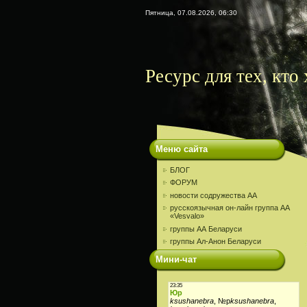
Пятница, 07.08.2026, 06:30
Ресурс для тех, кто
Меню сайта
БЛОГ
ФОРУМ
новости содружества АА
русскоязычная он-лайн группа АА
«Vesvalo»
группы АА Беларуси
группы Ал-Анон Беларуси
Мини-чат