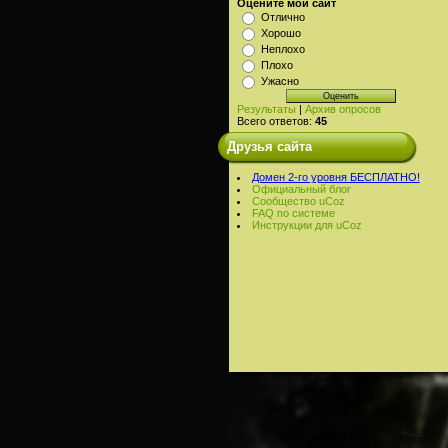
Оцените мой сайт
Отлично
Хорошо
Неплохо
Плохо
Ужасно
Результаты
|
Архив опросов
Всего ответов:
45
Друзья сайта
Домен 2-го уровня БЕСПЛАТНО!
Официальный блог
Сообщество uCoz
FAQ по системе
Инструкции для uCoz