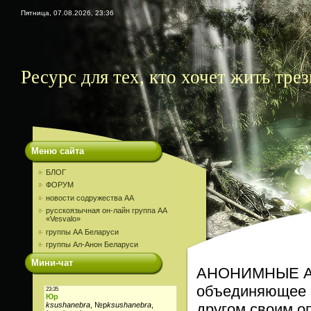
Пятница, 07.08.2026, 23:36
Ресурс для тех, кто хочет жить трез
Меню сайта
БЛОГ
ФОРУМ
новости содружества АА
русскоязычная он-лайн группа АА
«Vesvalo»
группы АА Беларуси
группы Ал-Анон Беларуси
Мини-чат
АНОНИМНЫЕ АЛ
объединяющее м
другом своим о