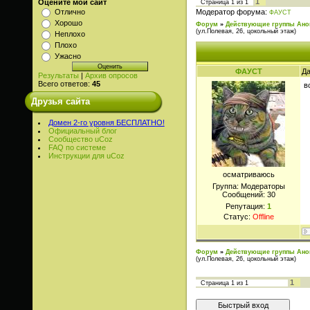
1
Оцените мой сайт
Страница
1
из
1
Модератор форума:
Отлично
ФАУСТ
Хорошо
Форум
»
Действующие группы Ано
(ул.Полевая, 26, цокольный этаж)
Неплохо
Плохо
Ужасно
ФАУСТ
Да
Результаты
|
Архив опросов
Всего ответов:
45
в
Друзья сайта
Домен 2-го уровня БЕСПЛАТНО!
Официальный блог
Сообщество uCoz
FAQ по системе
Инструкции для uCoz
осматриваюсь
Группа: Модераторы
Сообщений:
30
Репутация:
1
Статус:
Offline
Форум
»
Действующие группы Ано
(ул.Полевая, 26, цокольный этаж)
1
Страница
1
из
1