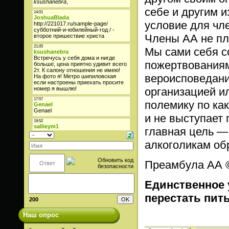
себе и другим и
условие для чл
Члены АА не пла
Мы сами себя 
пожертвованиям.
вероисповедани
организацией и
полемику по ка
и не выступает 
главная цель —
алкоголикам обр
Преамбула АА © 
Единственное 
перестать пит
200
Наш опрос